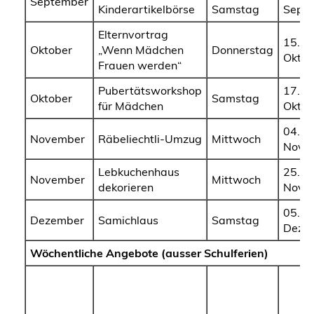
September
Kinderartikelbörse
Samstag
Sept
Elternvortrag
15.
Oktober
„Wenn Mädchen
Donnerstag
Oktob
Frauen werden“
Pubertätsworkshop
17.
Oktober
Samstag
für Mädchen
Oktob
04.
November
Räbeliechtli-Umzug
Mittwoch
Nove
Lebkuchenhaus
25.
November
Mittwoch
dekorieren
Nove
05.
Dezember
Samichlaus
Samstag
Deze
Wöchentliche Angebote (ausser Schulferien)