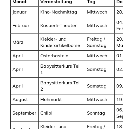
Monat
Veranstaltung
Tag
Datu
Januar
Kino-Nachmittag
Mittwoch
28. J
04.
Februar
Kasperli-Theater
Mittwoch
Febru
Kleider- und
Freitag /
20. / 
März
Kinderartikelbörse
Samstag
März
April
Osterbasteln
Mittwoch
01. Ap
Babysitterkurs Teil
April
Samstag
02. Ap
1
Babysitterkurs Teil
April
Samstag
09. Ap
2
August
Flohmarkt
Mittwoch
19. A
06.
September
Chilbi
Sonntag
Sept
Kleider- und
Freitag /
18. / 