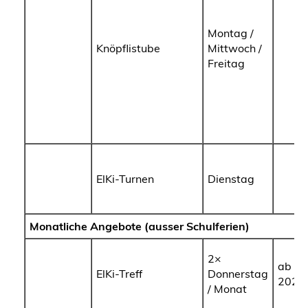
Montag /
Knöpflistube
Mittwoch /
Freitag
ElKi-Turnen
Dienstag
Monatliche Angebote (ausser Schulferien)
2×
ab Fe
ElKi-Treff
Donnerstag
2026
/ Monat